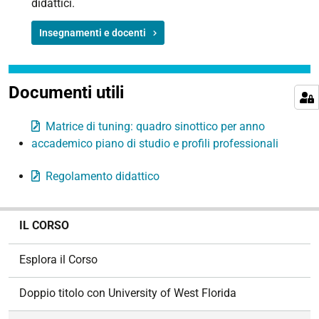
didattici.
Insegnamenti e docenti
Documenti utili
Matrice di tuning: quadro sinottico per anno
accademico piano di studio e profili professionali
Regolamento didattico
N
IL CORSO
a
v
Esplora il Corso
i
g
Doppio titolo con University of West Florida
a