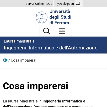
Servizi Online
SOS
myDesk@edu
Cerca
Università
nel
degli Studi
sito
di Ferrara
Laurea magistrale
Ingegneria Informatica e dell'Automazione
Cosa imparerai
Il Corso
Cosa imparerai
La laurea Magistrale in
Ingegneria Informatica e
dell'Automazione
fornisce conoscenze e competenze