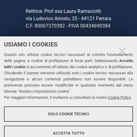
Rettrice: Prof.ssa Laura Ramaciotti
via Ludovico Ariosto, 35 - 44121 Ferrara
C.F. 80007370382 - P.IVA 00434690384
USIAMO I COOKIES
CONTATTI
Questo sito utilizza cookie tecnici necessari al corretto funzionamento
Tel. +39 0532 293111
delle pagine, e cookie di profilazione di terze parti. Selezionando
Accetta
Fax. +39 0532 293031
tutti i cookie
si acconsente all’utilizzo dei cookie analytics e di profilazione.
PEC
Chiudendo il banner verranno utilizzati solo i cookie tecnici necessari alla
navigazione e alcuni contenuti potrebbero non essere disponibili. Le
preferenze possono essere modificate in qualsiasi momento dal menu
LINKS
laterale "Gestisci impostazioni cookie".
Per maggiori informazioni, ti invitiamo a consultare la nostra
Cookie Policy
.
Accessibilità
Dichiarazione di accessibilità
SOLO COOKIE TECNICI
Protezione dati personali
Cookies
ACCETTA TUTTO