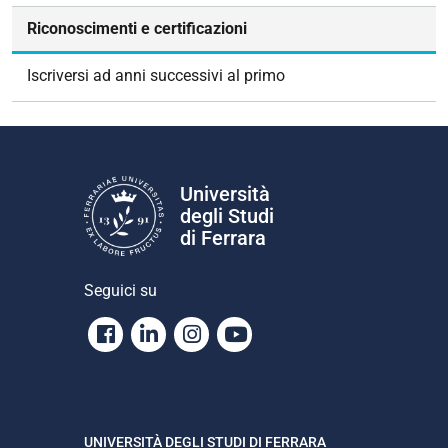
o
Riconoscimenti e certificazioni
n
e
Iscriversi ad anni successivi al primo
Università
degli Studi
di Ferrara
Seguici su
Facebook
Linkedin
Instagram
Youtube
UNIVERSITÀ DEGLI STUDI DI FERRARA