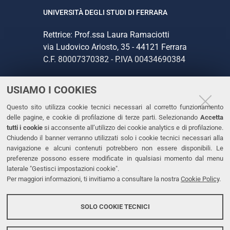
UNIVERSITÀ DEGLI STUDI DI FERRARA
Rettrice: Prof.ssa Laura Ramaciotti
via Ludovico Ariosto, 35 - 44121 Ferrara
C.F. 80007370382 - P.IVA 00434690384
USIAMO I COOKIES
CONTATTI
Questo sito utilizza cookie tecnici necessari al corretto funzionamento
Tel. +39 0532 293111
delle pagine, e cookie di profilazione di terze parti. Selezionando
Accetta
Fax. +39 0532 293031
tutti i cookie
si acconsente all’utilizzo dei cookie analytics e di profilazione.
PEC
Chiudendo il banner verranno utilizzati solo i cookie tecnici necessari alla
navigazione e alcuni contenuti potrebbero non essere disponibili. Le
preferenze possono essere modificate in qualsiasi momento dal menu
LINKS
laterale "Gestisci impostazioni cookie".
Per maggiori informazioni, ti invitiamo a consultare la nostra
Cookie Policy
.
Accessibilità
Dichiarazione di accessibilità
SOLO COOKIE TECNICI
Protezione dati personali