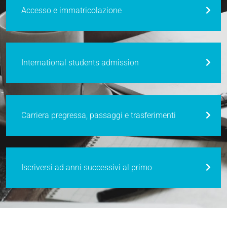
Accesso e immatricolazione
International students admission
Carriera pregressa, passaggi e trasferimenti
Iscriversi ad anni successivi al primo