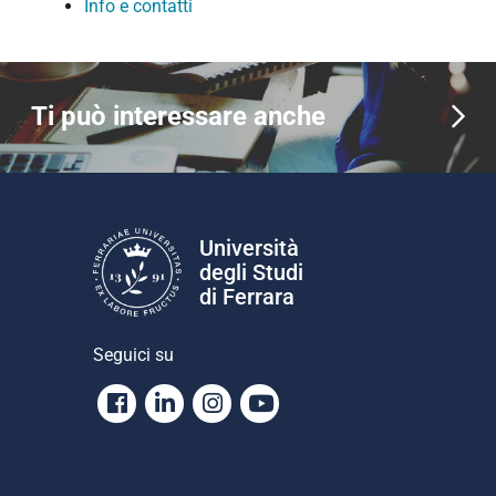
Info e contatti
Ti può interessare anche
Università
degli Studi
di Ferrara
Seguici su
Facebook
Linkedin
Instagram
Youtube