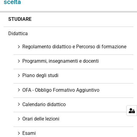
scelta
N
STUDIARE
a
v
Didattica
i
g
Regolamento didattico e Percorso di formazione
a
z
Programmi, insegnamenti e docenti
i
o
Piano degli studi
n
e
OFA - Obbligo Formativo Aggiuntivo
Calendario didattico
Orari delle lezioni
Esami