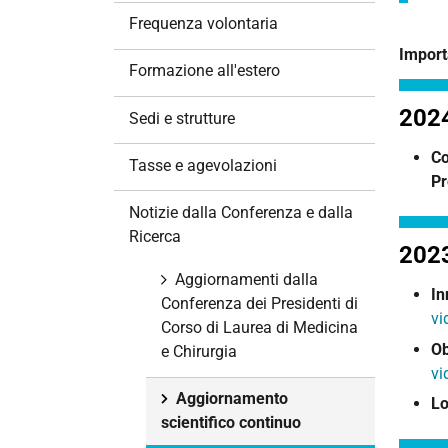
i
Frequenza volontaria
o
Import
n
Formazione all'estero
e
202
Sedi e strutture
Co
Tasse e agevolazioni
Pr
Notizie dalla Conferenza e dalla
Ricerca
202
Aggiornamenti dalla
In
Conferenza dei Presidenti di
vi
Corso di Laurea di Medicina
Ob
e Chirurgia
vi
Aggiornamento
Lo
scientifico continuo