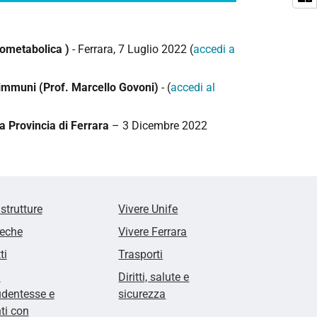
eometabolica )
- Ferrara, 7 Luglio 2022 (
accedi a
oimmuni (Prof. Marcello Govoni)
- (
accedi al
a Provincia di Ferrara
– 3 Dicembre 2022
 strutture
Vivere Unife
teche
Vivere Ferrara
ti
Trasporti
i
Diritti, salute e
udentesse e
sicurezza
ti con