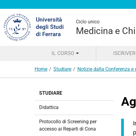
Cerca
Università
nel
Ciclo unico
degli Studi
sito
Medicina e Chi
di Ferrara
IL CORSO
ISCRIVER
Home
Studiare
Notizie dalla Conferenza e 
N
STUDIARE
a
Ag
v
Didattica
i
g
Protocollo di Screening per
I
a
accesso ai Reparti di Cona
p
z