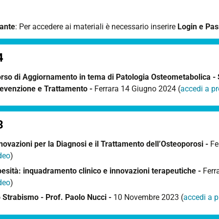
ante
: Per accedere ai materiali è necessario inserire
Login e Pa
4
rso di Aggiornamento in tema di Patologia Osteometabolica - S
evenzione e Trattamento -
Ferrara 14 Giugno 2024 (
accedi a p
3
novazioni per la Diagnosi e il Trattamento dell’Osteoporosi -
Fe
deo
)
esità: inquadramento clinico e innovazioni terapeutiche -
Ferr
deo
)
 Strabismo - Prof. Paolo Nucci -
10 Novembre 2023 (
accedi a 