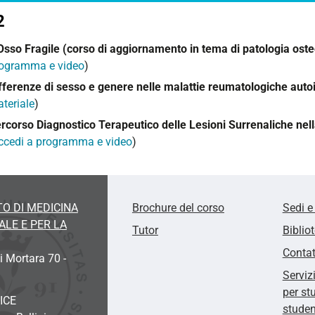
2
Osso Fragile (corso di aggiornamento in tema di patologia ost
ogramma e video
)
fferenze di sesso e genere nelle malattie reumatologiche aut
teriale
)
rcorso Diagnostico Terapeutico delle Lesioni Surrenaliche nell
ccedi a programma e video
)
O DI MEDICINA
Brochure del corso
Sedi e
LE E PER LA
Tutor
Biblio
Contat
i Mortara 70 -
Serviz
per st
ICE
studen