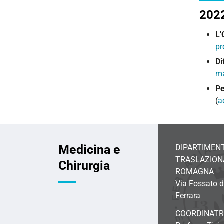
202
L'
pr
Di
ma
Pe
(
a
Medicina e
DIPARTIMENT
TRASLAZIONA
Chirurgia
ROMAGNA
Via Fossato d
Ferrara
COORDINATR