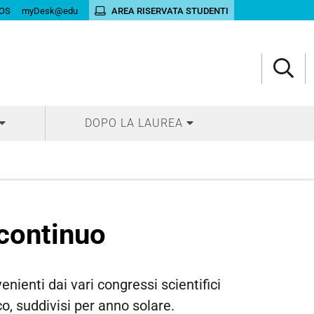
OS
myDesk@edu
AREA RISERVATA STUDENTI
DOPO LA LAUREA
continuo
nienti dai vari congressi scientifici
co, suddivisi per anno solare.