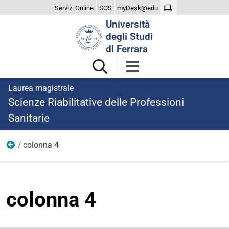
Servizi Online
SOS
myDesk@edu
Cerca
Università
nel
degli Studi
sito
di Ferrara
Laurea magistrale
Scienze Riabilitative delle Professioni
Sanitarie
colonna 4
dopo laurea
colonna 4