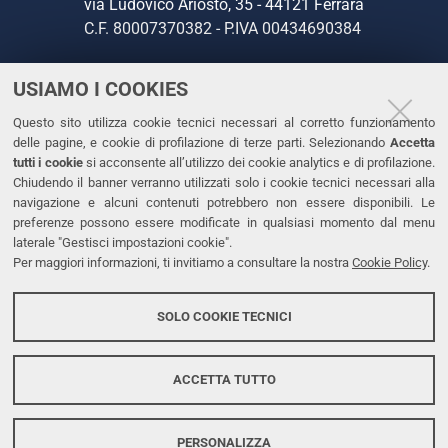
via Ludovico Ariosto, 35 - 44121 Ferrara
C.F. 80007370382 - P.IVA 00434690384
USIAMO I COOKIES
CONTATTI
Questo sito utilizza cookie tecnici necessari al corretto funzionamento
Tel. +39 0532 293111
delle pagine, e cookie di profilazione di terze parti. Selezionando
Accetta
Fax. +39 0532 293031
tutti i cookie
si acconsente all’utilizzo dei cookie analytics e di profilazione.
PEC
Chiudendo il banner verranno utilizzati solo i cookie tecnici necessari alla
navigazione e alcuni contenuti potrebbero non essere disponibili. Le
preferenze possono essere modificate in qualsiasi momento dal menu
LINKS
laterale "Gestisci impostazioni cookie".
Per maggiori informazioni, ti invitiamo a consultare la nostra
Cookie Policy
.
Accessibilità
Dichiarazione di accessibilità
SOLO COOKIE TECNICI
Protezione dati personali
Cookies
ACCETTA TUTTO
PERSONALIZZA