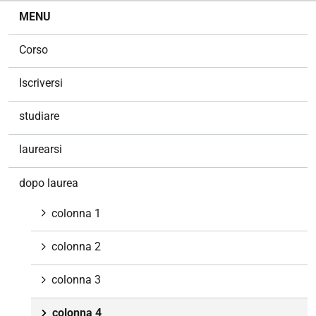
N
MENU
a
v
Corso
i
g
Iscriversi
a
z
studiare
i
o
laurearsi
n
e
dopo laurea
colonna 1
colonna 2
colonna 3
colonna 4