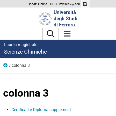
Servizi Online
SOS
myDesk@edu
Cerca
Università
nel
degli Studi
sito
di Ferrara
Laurea magistrale
Scienze Chimiche
colonna 3
laurearsi
colonna 3
Certificati e Diploma supplement