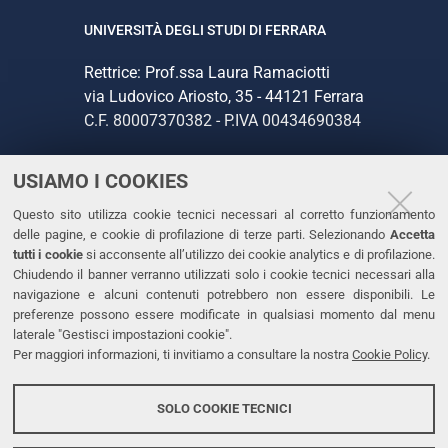
UNIVERSITÀ DEGLI STUDI DI FERRARA
Rettrice: Prof.ssa Laura Ramaciotti
via Ludovico Ariosto, 35 - 44121 Ferrara
C.F. 80007370382 - P.IVA 00434690384
USIAMO I COOKIES
CONTATTI
Questo sito utilizza cookie tecnici necessari al corretto funzionamento
Tel. +39 0532 293111
delle pagine, e cookie di profilazione di terze parti. Selezionando
Accetta
Fax. +39 0532 293031
tutti i cookie
si acconsente all’utilizzo dei cookie analytics e di profilazione.
PEC
Chiudendo il banner verranno utilizzati solo i cookie tecnici necessari alla
navigazione e alcuni contenuti potrebbero non essere disponibili. Le
preferenze possono essere modificate in qualsiasi momento dal menu
LINKS
laterale "Gestisci impostazioni cookie".
Per maggiori informazioni, ti invitiamo a consultare la nostra
Cookie Policy
.
Accessibilità
Dichiarazione di accessibilità
SOLO COOKIE TECNICI
Protezione dati personali