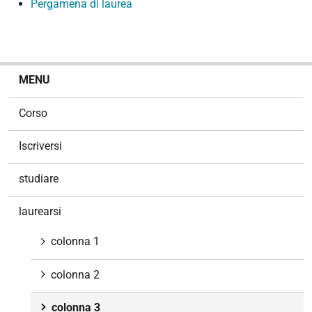
Pergamena di laurea
N
MENU
a
v
Corso
i
g
Iscriversi
a
z
studiare
i
o
laurearsi
n
e
colonna 1
colonna 2
colonna 3