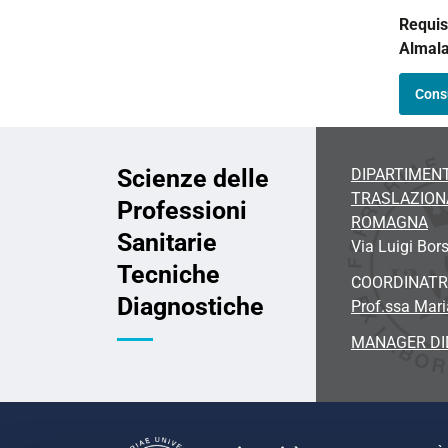
Requis
Almal
Consu
Scienze delle
DIPARTIMENT
TRASLAZION
Professioni
ROMAGNA
Sanitarie
Via
Luigi Bors
Tecniche
COORDINATR
Diagnostiche
Prof.ssa Mari
MANAGER DI