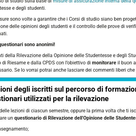
o di studio sulla base di
misure di assicurazione interna della q
esse e degli studenti.
sure sono volte a garantire che i Corsi di studio siano ben proge
ione delle opinioni degli studenti e il controllo delle prove di ve
ati.
 questionari sono anonimi!
tati della Rilevazione della Opinione delle Studentesse e degli S
 di Riesame e dalla CPDS con l’obiettivo di
monitorare
il buon 
sario. Se lo vorrai potrai anche lasciare dei commenti liberi che
ioni degli iscritti sul percorso di formazio
tionari utilizzati per la rilevazione
delle lezioni di ciascun semestre, oppure la prima volta che ti is
are un
questionario di Rilevazione dell'Opinione delle Studente
insegnamento;