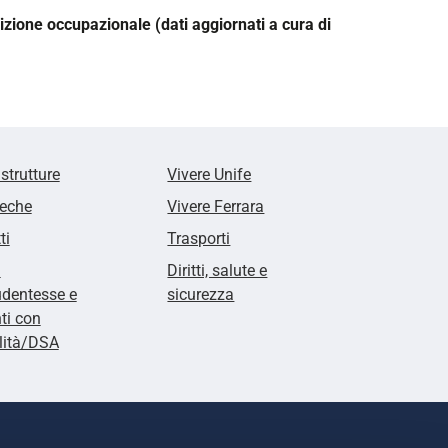
dizione occupazionale (dati aggiornati a cura di
 strutture
Vivere Unife
teche
Vivere Ferrara
ti
Trasporti
i
Diritti, salute e
udentesse e
sicurezza
ti con
lità/DSA