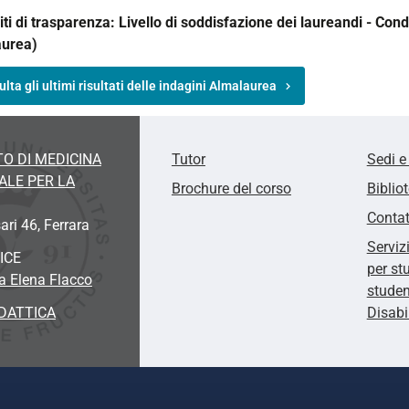
iti di trasparenza: Livello di soddisfazione dei laureandi - Con
aurea)
lta gli ultimi risultati delle indagini Almalaurea
O DI MEDICINA
Tutor
Sedi e
ALE PER LA
Brochure del corso
Biblio
Contat
ari 46
, Ferrara
Serviz
ICE
per st
a Elena Flacco
studen
DATTICA
Disabi