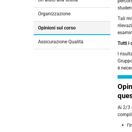
percors
i
student
o
Organizzazione
Tali mi
n
rilevaz
e
Opinioni sul corso
esamin
Assicurazione Qualità
Tutti i
I risul
Gruppo
è neces
Opin
ques
Ai 2/3 
compil
l’