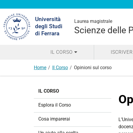
Cerca
Università
nel
Laurea magistrale
degli Studi
sito
Scienze delle 
di Ferrara
IL CORSO
ISCRIVER
Home
Il Corso
Opinioni sul corso
N
IL CORSO
a
Op
v
Esplora il Corso
i
g
Cosa imparerai
L’Unive
a
docenza
z
Un aiuto alla scelta