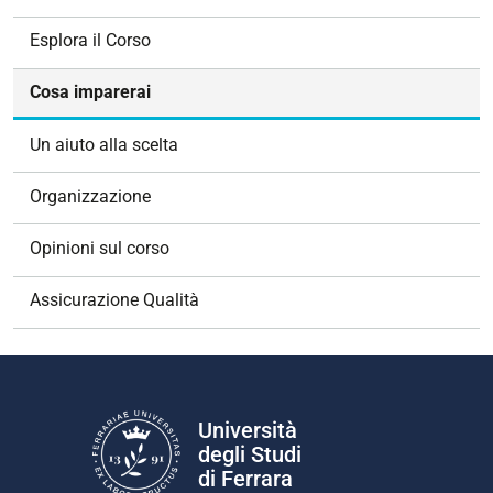
a
v
Esplora il Corso
i
g
Cosa imparerai
a
z
Un aiuto alla scelta
i
o
Organizzazione
n
e
Opinioni sul corso
Assicurazione Qualità
Università
degli Studi
di Ferrara