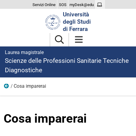
Servizi Online
SOS
myDesk@edu
Cerca
Università
nel
degli Studi
sito
di Ferrara
Laurea magistrale
Scienze delle Professioni Sanitarie Tecniche
Diagnostiche
Cosa imparerai
Il Corso
Cosa imparerai