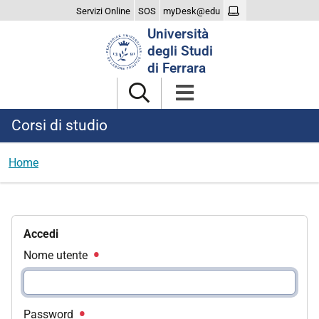
Servizi Online
SOS
myDesk@edu
Cerca
Università
nel
degli Studi
sito
di Ferrara
Corsi di studio
Home
Accedi
Nome utente
Password