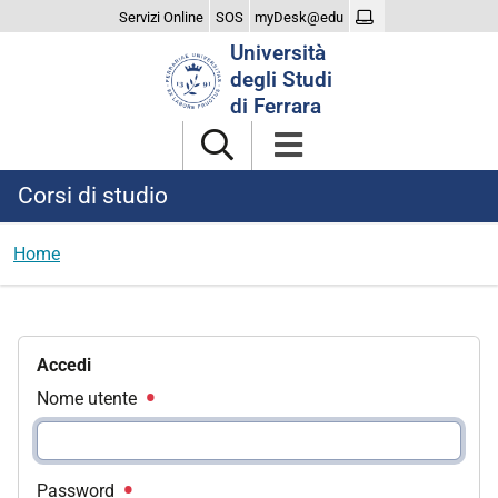
Servizi Online
SOS
myDesk@edu
Cerca
Università
nel
degli Studi
sito
di Ferrara
Corsi di studio
Home
Accedi
Nome utente
Password