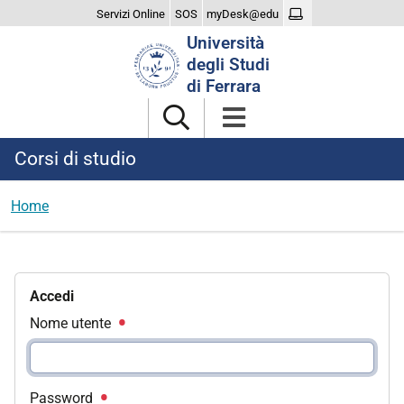
Servizi Online
SOS
myDesk@edu
Cerca
Università
nel
degli Studi
sito
di Ferrara
Corsi di studio
Home
Accedi
Nome utente
Password