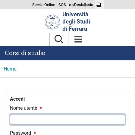
Servizi Online
SOS
myDesk@edu
Cerca
Università
nel
degli Studi
sito
di Ferrara
Corsi di studio
Home
Accedi
Nome utente
Password