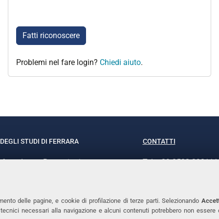
Fatti riconoscere
Problemi nel fare login?
Chiedi aiuto
.
DEGLI STUDI DI FERRARA
CONTATTI
rof.ssa Laura Ramaciotti
Tel. +39 0532 293111
o Ariosto, 35 - 44121 Ferrara
Fax. +39 0532 29303
370382 - P.IVA 00434690384
PEC
mento delle pagine, e cookie di profilazione di terze parti. Selezionando
Accett
ie tecnici necessari alla navigazione e alcuni contenuti potrebbero non essere