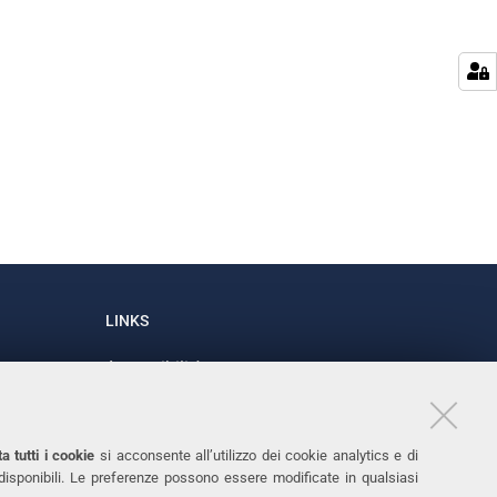
LINKS
Accessibilità
1
Dichiarazione di accessibilità
Protezione dati personali
a tutti i cookie
si acconsente all’utilizzo dei cookie analytics e di
Cookies
 disponibili. Le preferenze possono essere modificate in qualsiasi