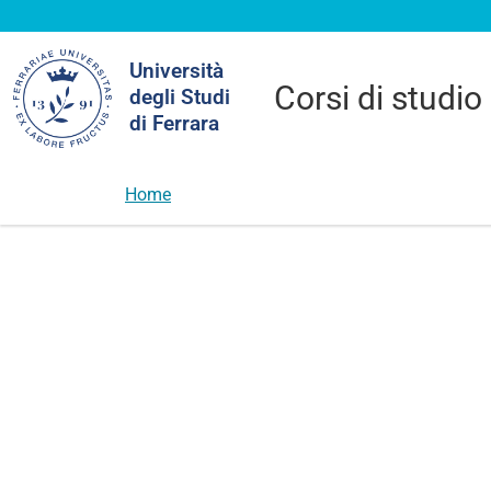
Cerca
Università
nel
Corsi di studio
degli Studi
sito
di Ferrara
Home