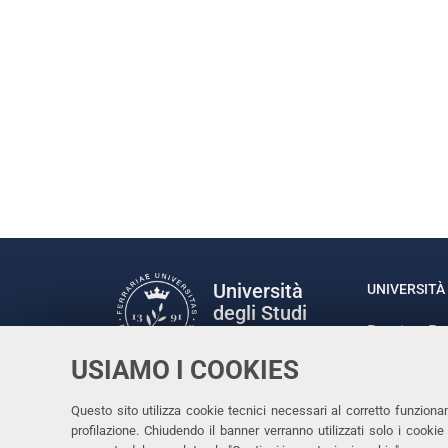
Università
UNIVERSITÀ 
degli Studi
Rettrice: P
di Ferrara
via Ludovic
USIAMO I COOKIES
C.F. 80007
Seguici su
Questo sito utilizza cookie tecnici necessari al corretto funziona
Facebook
Linkedin
Instagram
Youtube
profilazione. Chiudendo il banner verranno utilizzati solo i cook