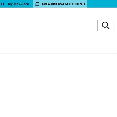
OS
myDesk@edu
AREA RISERVATA STUDENTI