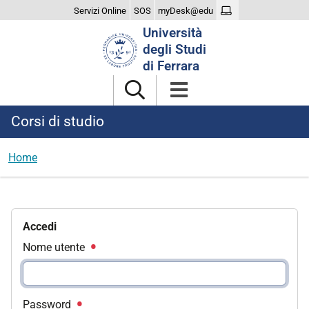
Servizi Online
SOS
myDesk@edu
Cerca
Università
nel
degli Studi
sito
di Ferrara
Corsi di studio
Home
Accedi
Nome utente
Password