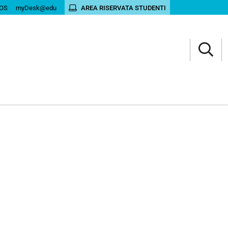
OS
myDesk@edu
AREA RISERVATA STUDENTI