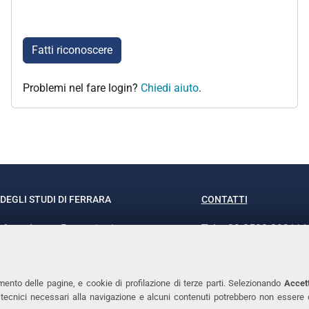
Fatti riconoscere
Problemi nel fare login?
Chiedi aiuto
.
DEGLI STUDI DI FERRARA
CONTATTI
rof.ssa Laura Ramaciotti
Tel. +39 0532 293111
o Ariosto, 35 - 44121 Ferrara
Fax. +39 0532 29303
370382 - P.IVA 00434690384
PEC
mento delle pagine, e cookie di profilazione di terze parti. Selezionando
Accett
ie tecnici necessari alla navigazione e alcuni contenuti potrebbero non essere