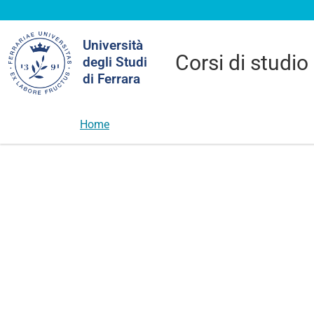
Cerca
Università
nel
Corsi di studio
degli Studi
sito
di Ferrara
Home