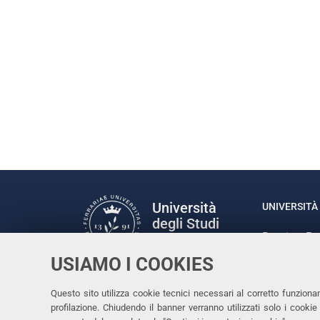
Università
UNIVERSITÀ 
degli Studi
Rettrice: P
di Ferrara
via Ludovic
USIAMO I COOKIES
C.F. 80007
Seguici su
Questo sito utilizza cookie tecnici necessari al corretto funziona
Facebook
Linkedin
Instagram
Youtube
profilazione. Chiudendo il banner verranno utilizzati solo i cook