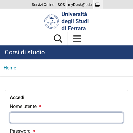
Servizi Online
SOS
myDesk@edu
Cerca
Università
nel
degli Studi
sito
di Ferrara
Corsi di studio
Home
Accedi
Nome utente
Password