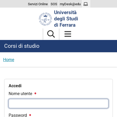
Servizi Online
SOS
myDesk@edu
Cerca
Università
nel
degli Studi
sito
di Ferrara
Corsi di studio
Home
Accedi
Nome utente
Password