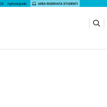
OS
myDesk@edu
AREA RISERVATA STUDENTI