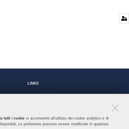
LINKS
Accessibilità
1
Dichiarazione di accessibilità
Protezione dati personali
a tutti i cookie
si acconsente all’utilizzo dei cookie analytics e di
Cookies
 disponibili. Le preferenze possono essere modificate in qualsiasi