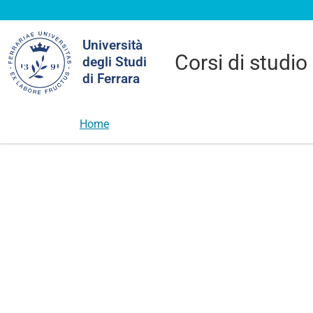
Cerca
Università
nel
Corsi di studio
degli Studi
sito
di Ferrara
Home