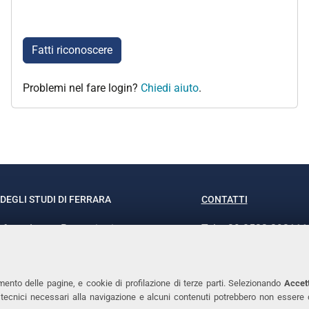
Fatti riconoscere
Problemi nel fare login?
Chiedi aiuto
.
DEGLI STUDI DI FERRARA
CONTATTI
rof.ssa Laura Ramaciotti
Tel. +39 0532 293111
o Ariosto, 35 - 44121 Ferrara
Fax. +39 0532 29303
370382 - P.IVA 00434690384
PEC
mento delle pagine, e cookie di profilazione di terze parti. Selezionando
Accett
ie tecnici necessari alla navigazione e alcuni contenuti potrebbero non essere