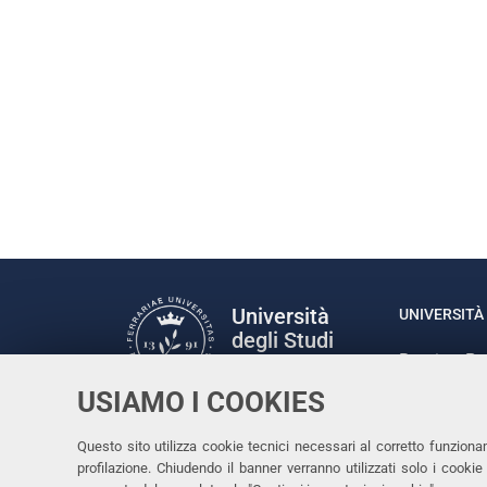
Università
UNIVERSITÀ 
degli Studi
Rettrice: P
di Ferrara
via Ludovic
USIAMO I COOKIES
C.F. 80007
Seguici su
Questo sito utilizza cookie tecnici necessari al corretto funziona
Facebook
Linkedin
Instagram
Youtube
profilazione. Chiudendo il banner verranno utilizzati solo i cook