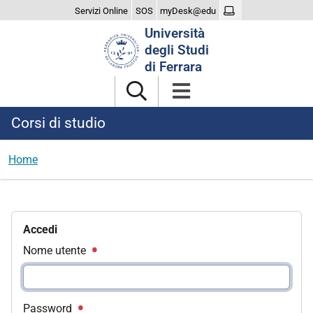
Servizi Online
SOS
myDesk@edu
Cerca
Università
nel
degli Studi
sito
di Ferrara
Corsi di studio
Home
Accedi
Nome utente
Password