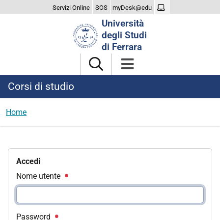
Servizi Online
SOS
myDesk@edu
Cerca
Università
nel
degli Studi
sito
di Ferrara
Corsi di studio
Home
Accedi
Nome utente
Password