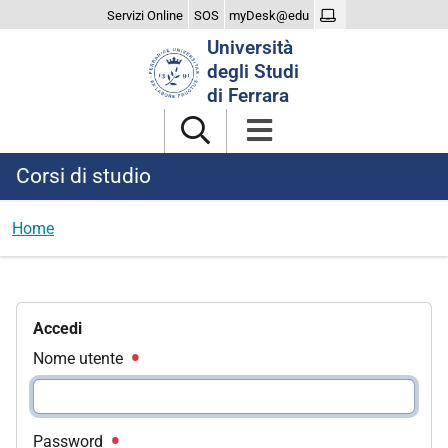
Servizi Online
SOS
myDesk@edu
Cerca
Università
nel
degli Studi
sito
di Ferrara
Corsi di studio
Home
Accedi
Nome utente
Password