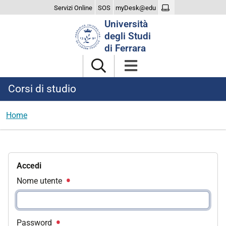
Servizi Online
SOS
myDesk@edu
Cerca
Università
nel
degli Studi
sito
di Ferrara
Corsi di studio
Home
Accedi
Nome utente
Password