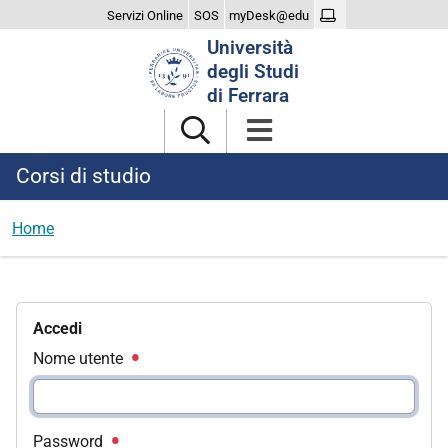
Servizi Online
SOS
myDesk@edu
Cerca
Università
nel
degli Studi
sito
di Ferrara
Corsi di studio
Home
Accedi
Nome utente
Password