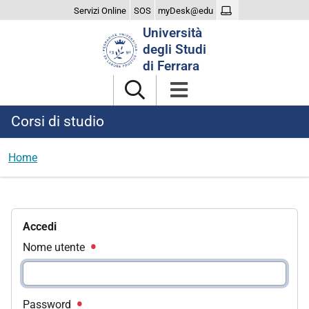
Servizi Online
SOS
myDesk@edu
Cerca
Università
nel
degli Studi
sito
di Ferrara
Corsi di studio
Home
Accedi
Nome utente
Password