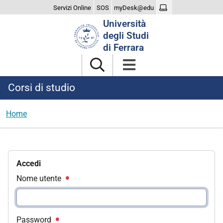
Servizi Online
SOS
myDesk@edu
Cerca
Università
nel
degli Studi
sito
di Ferrara
Corsi di studio
Home
Accedi
Nome utente
Password