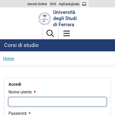
Servizi Online
SOS
myDesk@edu
Cerca
Università
nel
degli Studi
sito
di Ferrara
Corsi di studio
Home
Accedi
Nome utente
Password