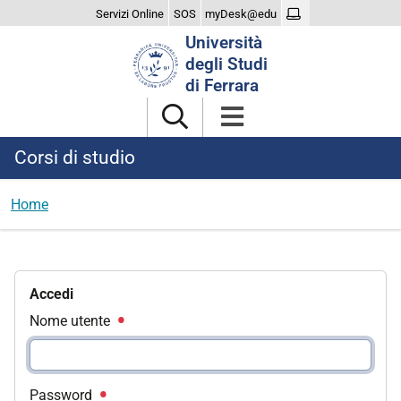
Servizi Online
SOS
myDesk@edu
Cerca
Università
nel
degli Studi
sito
di Ferrara
Corsi di studio
Home
Accedi
Nome utente
Password