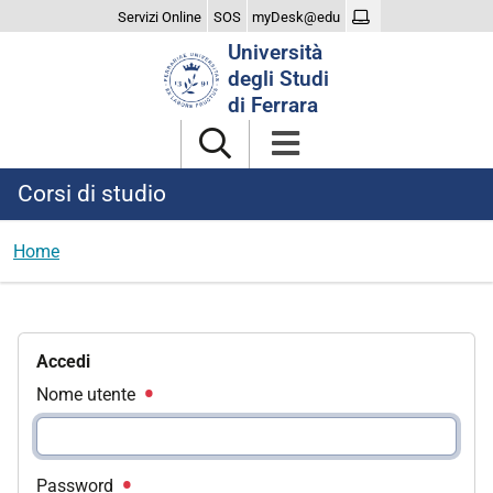
Servizi Online
SOS
myDesk@edu
Cerca
Università
nel
degli Studi
sito
di Ferrara
Corsi di studio
Home
Accedi
Nome utente
Password