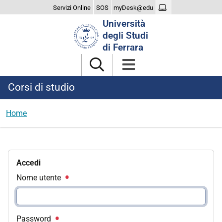
Servizi Online
SOS
myDesk@edu
Cerca
Università
nel
degli Studi
sito
di Ferrara
Corsi di studio
Home
Accedi
Nome utente
Password