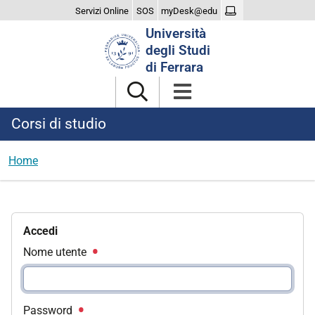
Servizi Online
SOS
myDesk@edu
Cerca
Università
nel
degli Studi
sito
di Ferrara
Corsi di studio
Home
Accedi
Nome utente
Password