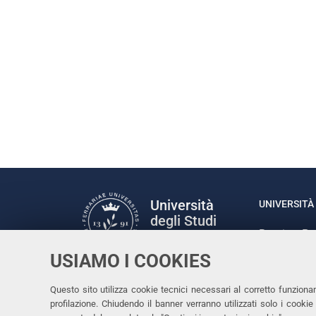
Università
UNIVERSITÀ 
degli Studi
Rettrice: P
di Ferrara
via Ludovic
USIAMO I COOKIES
C.F. 80007
Seguici su
Questo sito utilizza cookie tecnici necessari al corretto funziona
Facebook
Linkedin
Instagram
Youtube
profilazione. Chiudendo il banner verranno utilizzati solo i cook