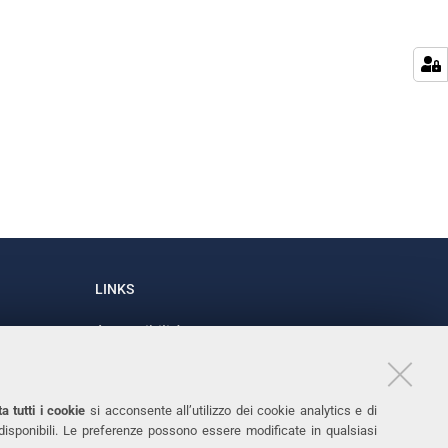
LINKS
Accessibilità
1
Dichiarazione di accessibilità
Protezione dati personali
a tutti i cookie
si acconsente all’utilizzo dei cookie analytics e di
Cookies
 disponibili. Le preferenze possono essere modificate in qualsiasi