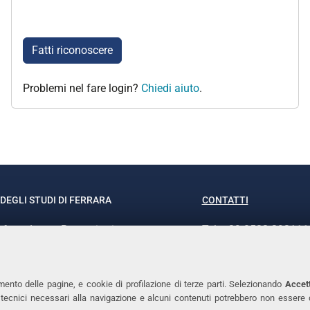
Fatti riconoscere
Problemi nel fare login?
Chiedi aiuto
.
DEGLI STUDI DI FERRARA
CONTATTI
rof.ssa Laura Ramaciotti
Tel. +39 0532 293111
o Ariosto, 35 - 44121 Ferrara
Fax. +39 0532 29303
370382 - P.IVA 00434690384
PEC
mento delle pagine, e cookie di profilazione di terze parti. Selezionando
Accett
ie tecnici necessari alla navigazione e alcuni contenuti potrebbero non essere