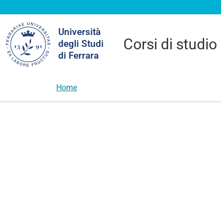
Cerca
Università
nel
Corsi di studio
degli Studi
sito
di Ferrara
Home