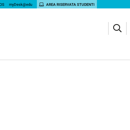
OS
myDesk@edu
AREA RISERVATA STUDENTI