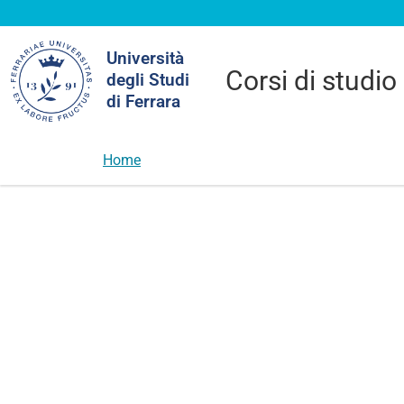
Cerca
Università
nel
Corsi di studio
degli Studi
sito
di Ferrara
Home