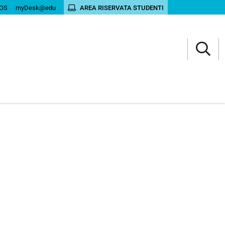
OS
myDesk@edu
AREA RISERVATA STUDENTI