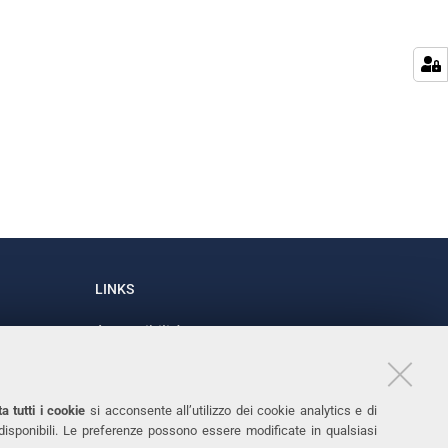
LINKS
Accessibilità
1
Dichiarazione di accessibilità
Protezione dati personali
a tutti i cookie
si acconsente all’utilizzo dei cookie analytics e di
Cookies
 disponibili. Le preferenze possono essere modificate in qualsiasi