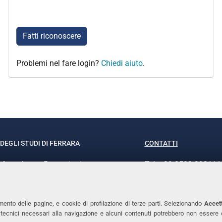
Fatti riconoscere
Problemi nel fare login?
Chiedi aiuto
.
DEGLI STUDI DI FERRARA
CONTATTI
rof.ssa Laura Ramaciotti
Tel. +39 0532 293111
o Ariosto, 35 - 44121 Ferrara
Fax. +39 0532 29303
370382 - P.IVA 00434690384
PEC
mento delle pagine, e cookie di profilazione di terze parti. Selezionando
Accett
ie tecnici necessari alla navigazione e alcuni contenuti potrebbero non essere