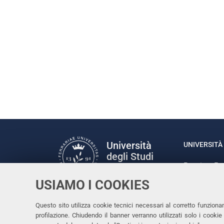
Università
UNIVERSITÀ 
degli Studi
Rettrice: P
di Ferrara
via Ludovic
USIAMO I COOKIES
C.F. 80007
Seguici su
Questo sito utilizza cookie tecnici necessari al corretto funziona
Facebook
Linkedin
Instagram
Youtube
profilazione. Chiudendo il banner verranno utilizzati solo i cook