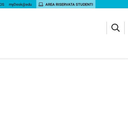
OS
myDesk@edu
AREA RISERVATA STUDENTI