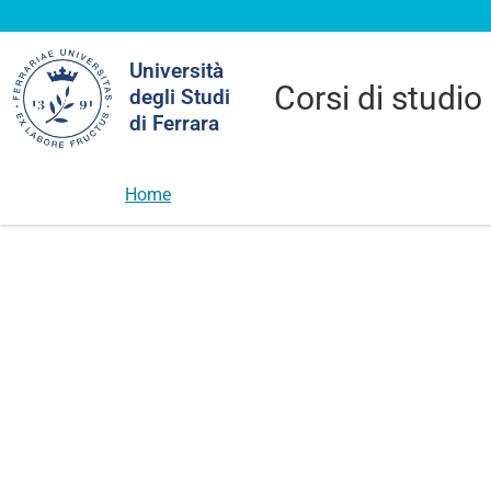
Cerca
Università
nel
Corsi di studio
degli Studi
sito
di Ferrara
Home