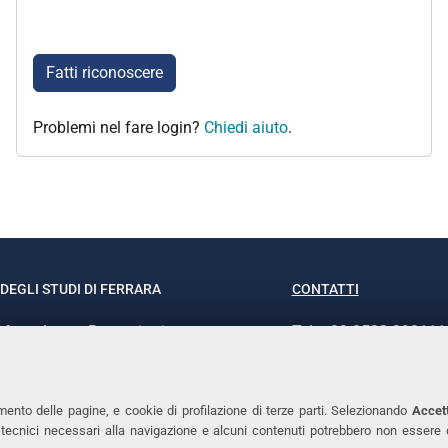
Fatti riconoscere
Problemi nel fare login?
Chiedi aiuto
.
DEGLI STUDI DI FERRARA
CONTATTI
rof.ssa Laura Ramaciotti
Tel. +39 0532 293111
o Ariosto, 35 - 44121 Ferrara
Fax. +39 0532 29303
370382 - P.IVA 00434690384
PEC
mento delle pagine, e cookie di profilazione di terze parti. Selezionando
Accett
ie tecnici necessari alla navigazione e alcuni contenuti potrebbero non essere