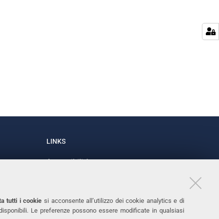
LINKS
Accessibilità
1
Dichiarazione di accessibilità
Protezione dati personali
a tutti i cookie
si acconsente all’utilizzo dei cookie analytics e di
Cookies
 disponibili. Le preferenze possono essere modificate in qualsiasi