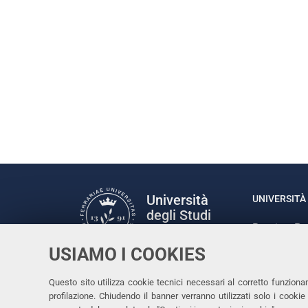
Università
UNIVERSITÀ 
degli Studi
Rettrice: P
di Ferrara
via Ludovic
USIAMO I COOKIES
C.F. 80007
Seguici su
Questo sito utilizza cookie tecnici necessari al corretto funziona
Facebook
Linkedin
Instagram
Youtube
profilazione. Chiudendo il banner verranno utilizzati solo i cook