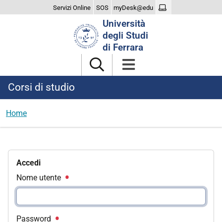
Servizi Online
SOS
myDesk@edu
Cerca
Università
nel
degli Studi
sito
di Ferrara
Corsi di studio
Home
Accedi
Nome utente
Password