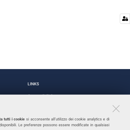
LINKS
Accessibilità
1
Dichiarazione di accessibilità
Protezione dati personali
a tutti i cookie
si acconsente all’utilizzo dei cookie analytics e di
Cookies
 disponibili. Le preferenze possono essere modificate in qualsiasi