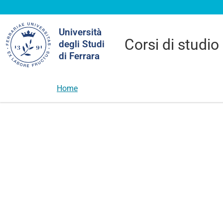
Cerca
Università
nel
Corsi di studio
degli Studi
sito
di Ferrara
Home