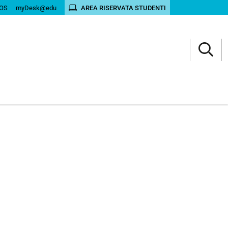
OS
myDesk@edu
AREA RISERVATA STUDENTI