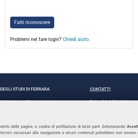
Fatti riconoscere
Problemi nel fare login?
Chiedi aiuto
.
DEGLI STUDI DI FERRARA
CONTATTI
rof.ssa Laura Ramaciotti
Tel. +39 0532 293111
o Ariosto, 35 - 44121 Ferrara
Fax. +39 0532 29303
370382 - P.IVA 00434690384
PEC
mento delle pagine, e cookie di profilazione di terze parti. Selezionando
Accett
ie tecnici necessari alla navigazione e alcuni contenuti potrebbero non essere