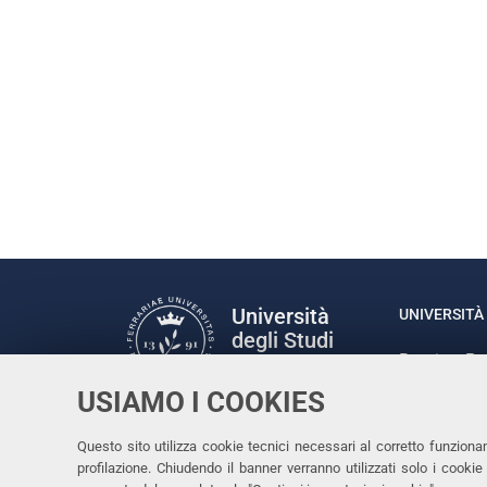
Università
UNIVERSITÀ 
degli Studi
Rettrice: P
di Ferrara
via Ludovic
USIAMO I COOKIES
C.F. 80007
Seguici su
Questo sito utilizza cookie tecnici necessari al corretto funziona
Facebook
Linkedin
Instagram
Youtube
profilazione. Chiudendo il banner verranno utilizzati solo i cook