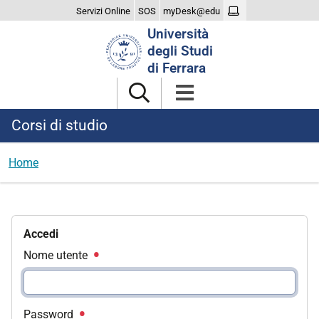
Servizi Online
SOS
myDesk@edu
Cerca
Università
nel
degli Studi
sito
di Ferrara
Corsi di studio
Home
Accedi
Nome utente
Password