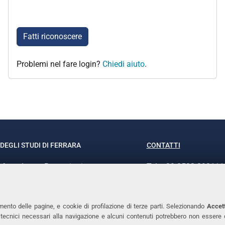
Fatti riconoscere
Problemi nel fare login?
Chiedi aiuto
.
DEGLI STUDI DI FERRARA
CONTATTI
rof.ssa Laura Ramaciotti
Tel. +39 0532 293111
o Ariosto, 35 - 44121 Ferrara
Fax. +39 0532 29303
370382 - P.IVA 00434690384
PEC
mento delle pagine, e cookie di profilazione di terze parti. Selezionando
Accett
ie tecnici necessari alla navigazione e alcuni contenuti potrebbero non essere