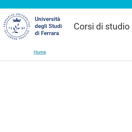
Cerca
Università
nel
Corsi di studio
degli Studi
sito
di Ferrara
Home