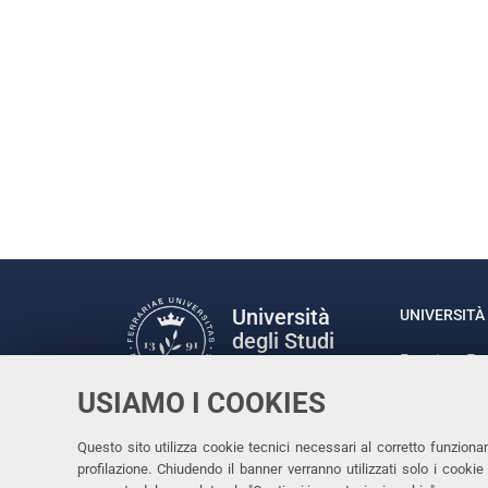
Università
UNIVERSITÀ 
degli Studi
Rettrice: P
di Ferrara
via Ludovic
USIAMO I COOKIES
C.F. 80007
Seguici su
Questo sito utilizza cookie tecnici necessari al corretto funziona
Facebook
Linkedin
Instagram
Youtube
profilazione. Chiudendo il banner verranno utilizzati solo i cook