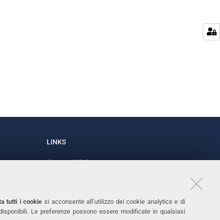
LINKS
Accessibilità
1
Dichiarazione di accessibilità
Protezione dati personali
a tutti i cookie
si acconsente all’utilizzo dei cookie analytics e di
Cookies
 disponibili. Le preferenze possono essere modificate in qualsiasi