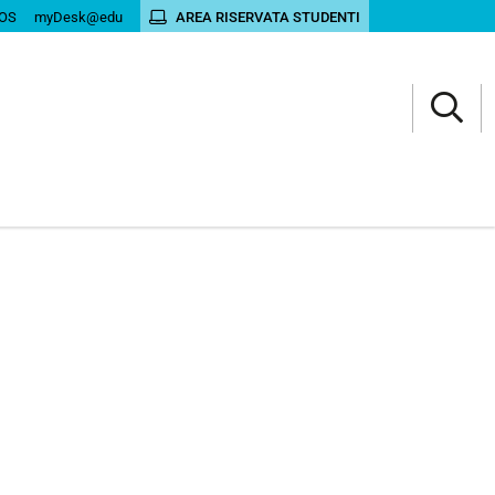
OS
myDesk@edu
AREA RISERVATA STUDENTI