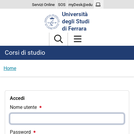
Servizi Online
SOS
myDesk@edu
Cerca
Università
nel
degli Studi
sito
di Ferrara
Corsi di studio
Home
Accedi
Nome utente
Password