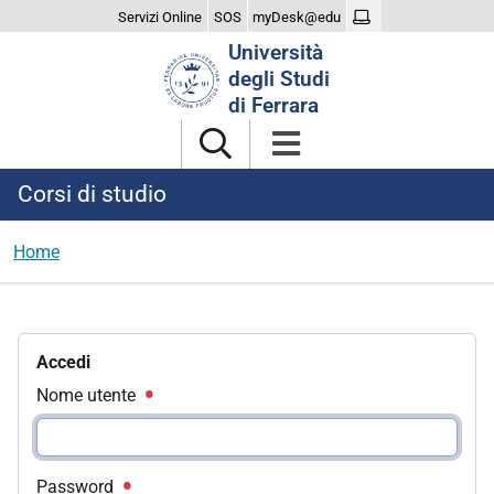
Servizi Online
SOS
myDesk@edu
Cerca
Università
nel
degli Studi
sito
di Ferrara
Corsi di studio
Home
Accedi
Nome utente
Password