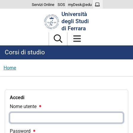
Servizi Online
SOS
myDesk@edu
Cerca
Università
nel
degli Studi
sito
di Ferrara
Corsi di studio
Home
Accedi
Nome utente
Password