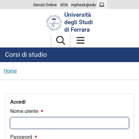
Servizi Online
SOS
myDesk@edu
Cerca
Università
nel
degli Studi
sito
di Ferrara
Corsi di studio
Home
Accedi
Nome utente
Password