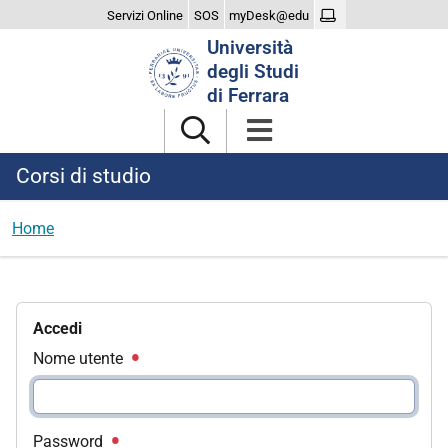
Servizi Online
SOS
myDesk@edu
Cerca
Università
nel
degli Studi
sito
di Ferrara
Corsi di studio
Home
Accedi
Nome utente
Password