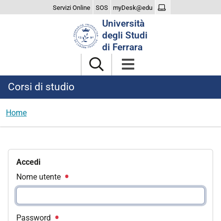
Servizi Online
SOS
myDesk@edu
Cerca
Università
nel
degli Studi
sito
di Ferrara
Corsi di studio
Home
Accedi
Nome utente
Password