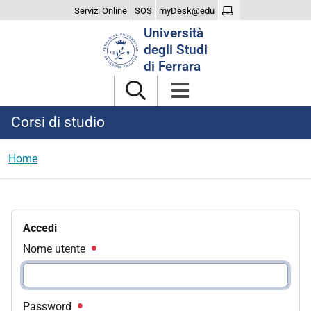
Servizi Online
SOS
myDesk@edu
Cerca
Università
nel
degli Studi
sito
di Ferrara
Corsi di studio
Home
Accedi
Nome utente
Password