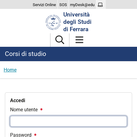
Servizi Online
SOS
myDesk@edu
Cerca
Università
nel
degli Studi
sito
di Ferrara
Corsi di studio
Home
Accedi
Nome utente
Password