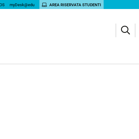
OS
myDesk@edu
AREA RISERVATA STUDENTI