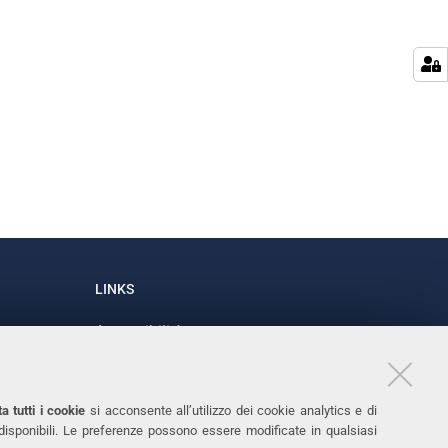
LINKS
Accessibilità
1
Dichiarazione di accessibilità
Protezione dati personali
a tutti i cookie
si acconsente all’utilizzo dei cookie analytics e di
Cookies
 disponibili. Le preferenze possono essere modificate in qualsiasi