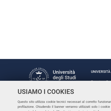
Università
UNIVERSITÀ 
degli Studi
Rettrice: P
di Ferrara
via Ludovic
USIAMO I COOKIES
C.F. 80007
Seguici su
Questo sito utilizza cookie tecnici necessari al corretto funziona
Facebook
Linkedin
Instagram
Youtube
profilazione. Chiudendo il banner verranno utilizzati solo i cook