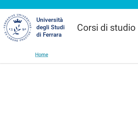
Cerca
Università
nel
Corsi di studio
degli Studi
sito
di Ferrara
Home