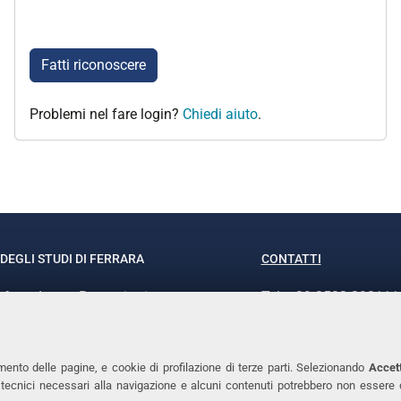
Fatti riconoscere
Problemi nel fare login?
Chiedi aiuto
.
DEGLI STUDI DI FERRARA
CONTATTI
rof.ssa Laura Ramaciotti
Tel. +39 0532 293111
o Ariosto, 35 - 44121 Ferrara
Fax. +39 0532 29303
370382 - P.IVA 00434690384
PEC
mento delle pagine, e cookie di profilazione di terze parti. Selezionando
Accett
ie tecnici necessari alla navigazione e alcuni contenuti potrebbero non essere