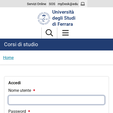
Servizi Online
SOS
myDesk@edu
Cerca
Università
nel
degli Studi
sito
di Ferrara
Corsi di studio
Home
Accedi
Nome utente
Password