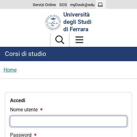
Servizi Online
SOS
myDesk@edu
Cerca
Università
nel
degli Studi
sito
di Ferrara
Corsi di studio
Home
Accedi
Nome utente
Password