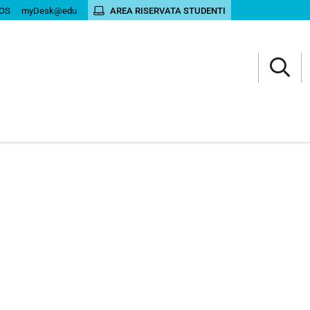
OS
myDesk@edu
AREA RISERVATA STUDENTI