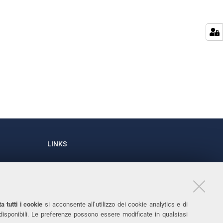
LINKS
Accessibilità
1
Dichiarazione di accessibilità
Protezione dati personali
a tutti i cookie
si acconsente all’utilizzo dei cookie analytics e di
Cookies
 disponibili. Le preferenze possono essere modificate in qualsiasi