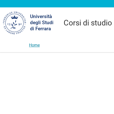
Cerca
Università
nel
Corsi di studio
degli Studi
sito
di Ferrara
Home