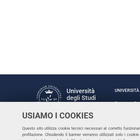
Università
UNIVERSITÀ 
degli Studi
Rettrice: P
di Ferrara
via Ludovic
USIAMO I COOKIES
C.F. 80007
Seguici su
Questo sito utilizza cookie tecnici necessari al corretto funziona
Facebook
Linkedin
Instagram
Youtube
profilazione. Chiudendo il banner verranno utilizzati solo i cook