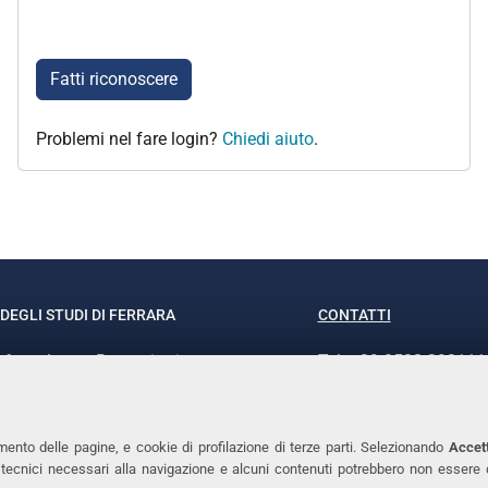
Fatti riconoscere
Problemi nel fare login?
Chiedi aiuto
.
DEGLI STUDI DI FERRARA
CONTATTI
rof.ssa Laura Ramaciotti
Tel. +39 0532 293111
o Ariosto, 35 - 44121 Ferrara
Fax. +39 0532 29303
370382 - P.IVA 00434690384
PEC
mento delle pagine, e cookie di profilazione di terze parti. Selezionando
Accett
ie tecnici necessari alla navigazione e alcuni contenuti potrebbero non essere